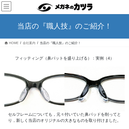
コ
ナ
ン
ビ
テ
ゲ
ン
ー
当店の『職人技』のご紹介！
ツ
シ
へ
ョ
ス
ン
HOME
会社案内
当店の『職人技』のご紹介！
キ
に
ッ
移
プ
動
フィッティング（鼻パットを盛り上げる）：実例（4）
セルフレームについても，元々付いていた鼻パッドを削ってと
り，新しく当店のオリジナルの大きなものを取り付けました。