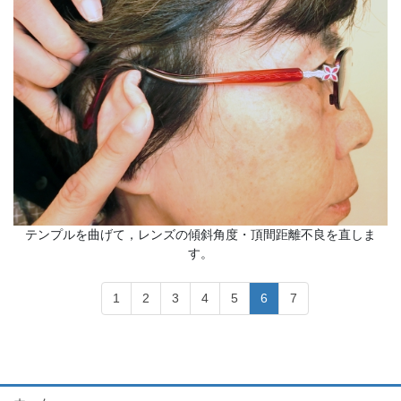
テンプルを曲げて，レンズの傾斜角度・頂間距離不良を直しま
す。
1
2
3
4
5
6
7