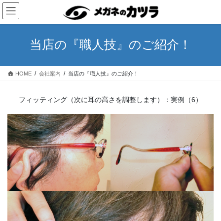
コ
ナ
ン
ビ
テ
ゲ
ン
ー
当店の『職人技』のご紹介！
ツ
シ
へ
ョ
ス
ン
HOME
会社案内
当店の『職人技』のご紹介！
キ
に
ッ
移
プ
動
フィッティング（次に耳の高さを調整します）：実例（6）